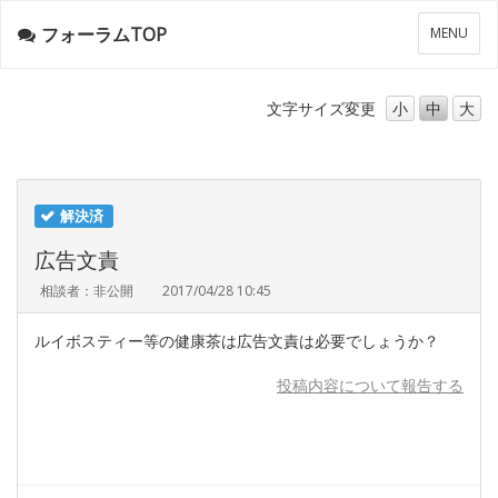
フォーラムTOP
メ
MENU
ニ
ュ
ー
文字サイズ
変更
小
中
大
解決済
広告文責
相談者：非公開
2017/04/28 10:45
ルイボスティー等の健康茶は広告文責は必要でしょうか？
投稿内容について報告する