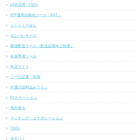
LINE活用・LSEG
RPP運用自動化ツール「RAT」
らくらくーぽん
ポンパレモール
最強配送ラベル（配送品質向上制度）
会員専用ツール
本店サイト
ツール設置・利用
共通の送料込みライン
ECステーション
海外進出
マッチング・コラボレーション
TEMU
楽天ペイ