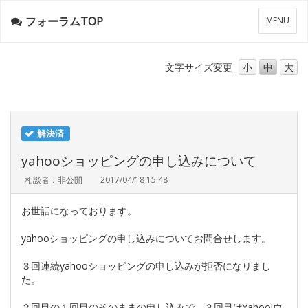
フォーラムTOP
メ
MENU
ニ
ュ
ー
文字サイズ
変更
小
中
大
解決済
yahooショッピングの申し込みについて
相談者：非公開
2017/04/18 15:48
お世話になっております。
yahooショッピングの申し込みについてお問合せします。
３回連続yahooショッピングの申し込みが拒否になりまし
た。
２回目の１回目のそのままの申し込みで、３回目はYahoo!ウ