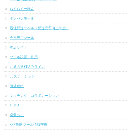
らくらくーぽん
ポンパレモール
最強配送ラベル（配送品質向上制度）
会員専用ツール
本店サイト
ツール設置・利用
共通の送料込みライン
ECステーション
海外進出
マッチング・コラボレーション
TEMU
楽天ペイ
RPP攻略ツール情報交換