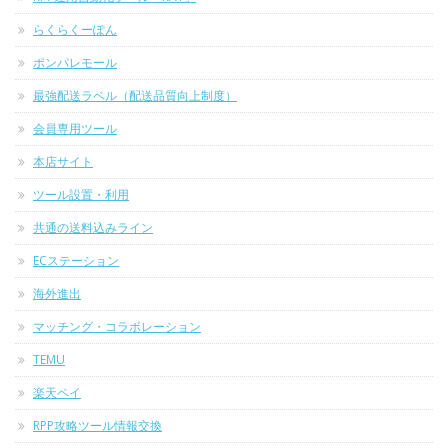
らくらくーぽん
ポンパレモール
最強配送ラベル（配送品質向上制度）
会員専用ツール
本店サイト
ツール設置・利用
共通の送料込みライン
ECステーション
海外進出
マッチング・コラボレーション
TEMU
楽天ペイ
RPP攻略ツール情報交換