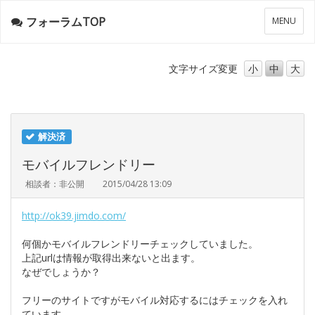
フォーラムTOP
メ
MENU
ニ
ュ
ー
文字サイズ
変更
小
中
大
解決済
モバイルフレンドリー
相談者：非公開
2015/04/28 13:09
http://ok39.jimdo.com/
何個かモバイルフレンドリーチェックしていました。
上記urlは情報が取得出来ないと出ます。
なぜでしょうか？
フリーのサイトですがモバイル対応するにはチェックを入れ
ています。