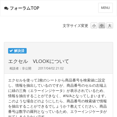
フォーラムTOP
メ
MENU
ニ
ュ
ー
文字サイズ
変更
小
中
大
解決済
エクセル VLOOKについて
相談者：非公開
2017/04/02 21:02
エクセルを使って2枚のシートから商品番号を検索値に設定
し、情報を抽出しているのですが、商品番号のセルの左端上
に緑の三角（エラーインジケータ）が表示されているため、
情報を抽出することができなく、#N/Aとなってしまいます。
このような場合どのようにしたら、商品番号の検索値で情報
を抽出することができるでしょうか？教えてください。商品
番号は数字の羅列となっているため、エラーインジケータが
出てしまうみたいです。