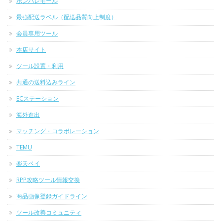
ポンパレモール
最強配送ラベル（配送品質向上制度）
会員専用ツール
本店サイト
ツール設置・利用
共通の送料込みライン
ECステーション
海外進出
マッチング・コラボレーション
TEMU
楽天ペイ
RPP攻略ツール情報交換
商品画像登録ガイドライン
ツール改善コミュニティ