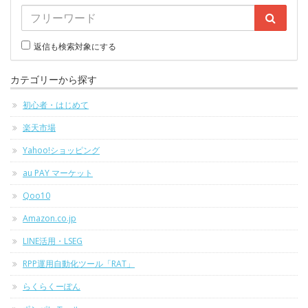
返信も検索対象にする
カテゴリーから探す
初心者・はじめて
楽天市場
Yahoo!ショッピング
au PAY マーケット
Qoo10
Amazon.co.jp
LINE活用・LSEG
RPP運用自動化ツール「RAT」
らくらくーぽん