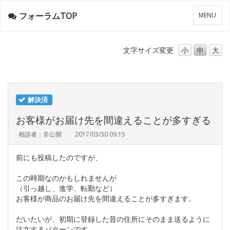
フォーラムTOP
メ
MENU
ニ
ュ
ー
文字サイズ
変更
小
中
大
解決済
お客様がお届け先を間違えることが多すぎる
相談者：非公開
2017/03/30 09:15
前にも投稿したのですが、
この時期なのかもしれませんが
（引っ越し、進学、転勤など）
お客様が商品のお届け先を間違えることが多すぎます。
だいたいが、初期に登録した昔の住所にそのまま送るように
注文するパターンです。