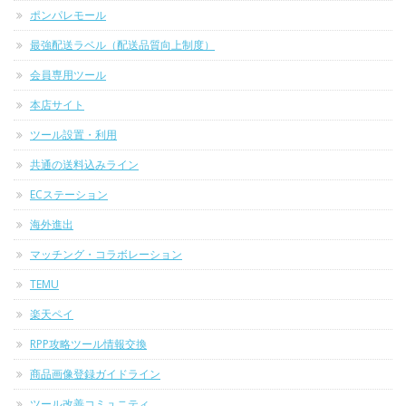
ポンパレモール
最強配送ラベル（配送品質向上制度）
会員専用ツール
本店サイト
ツール設置・利用
共通の送料込みライン
ECステーション
海外進出
マッチング・コラボレーション
TEMU
楽天ペイ
RPP攻略ツール情報交換
商品画像登録ガイドライン
ツール改善コミュニティ