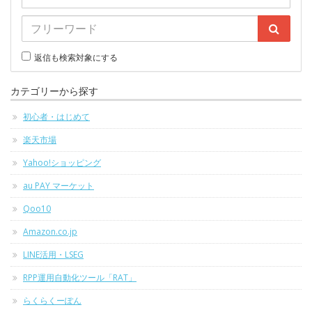
返信も検索対象にする
カテゴリーから探す
初心者・はじめて
楽天市場
Yahoo!ショッピング
au PAY マーケット
Qoo10
Amazon.co.jp
LINE活用・LSEG
RPP運用自動化ツール「RAT」
らくらくーぽん