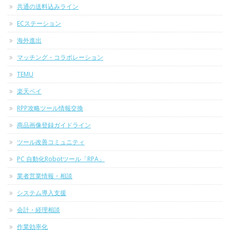
共通の送料込みライン
ECステーション
海外進出
マッチング・コラボレーション
TEMU
楽天ペイ
RPP攻略ツール情報交換
商品画像登録ガイドライン
ツール改善コミュニティ
PC 自動化Robotツール「RPA」
業者営業情報・相談
システム導入支援
会計・経理相談
作業効率化