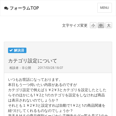
フォーラムTOP
メ
MENU
ニ
ュ
ー
文字サイズ
変更
小
中
大
解決済
カテゴリ設定について
相談者：非公開
2017/03/28 18:07
いつもお世話になっております。
本日もう一つ伺いたい内容があるのですが
カテゴリ設定で例えば１￥2￥3とカテゴリを設定したとした
らそのほかにも1￥2と1のカテゴリを設定をしなければ商品
は表示されないのでしょうか？
それとも１￥2￥3と設定すれば自動で1￥2と1の商品関連を
紐づけしてくれるものなのでしょうか？
楽天ＲＭＳの商品個別ページから店舗内タグ一覧を見て1のカ