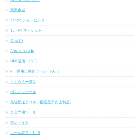
楽天市場
Yahoo!ショッピング
au PAY マーケット
Qoo10
Amazon.co.jp
LINE活用・LSEG
RPP運用自動化ツール「RAT」
らくらくーぽん
ポンパレモール
最強配送ラベル（配送品質向上制度）
会員専用ツール
本店サイト
ツール設置・利用