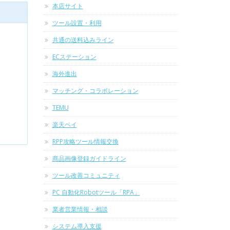
本店サイト
ツール設置・利用
共通の送料込みライン
ECステーション
海外進出
マッチング・コラボレーション
TEMU
楽天ペイ
RPP攻略ツール情報交換
商品画像登録ガイドライン
ツール改善コミュニティ
PC 自動化Robotツール「RPA」
業者営業情報・相談
システム導入支援