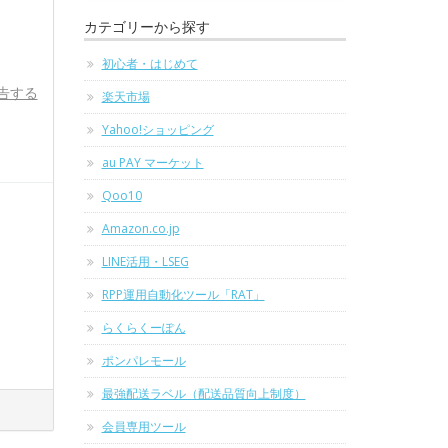
カテゴリーから探す
初心者・はじめて
告する
楽天市場
Yahoo!ショッピング
au PAY マーケット
Qoo10
Amazon.co.jp
LINE活用・LSEG
RPP運用自動化ツール「RAT」
らくらくーぽん
ポンパレモール
最強配送ラベル（配送品質向上制度）
会員専用ツール