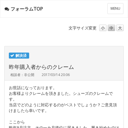
フォーラムTOP
メ
MENU
ニ
ュ
ー
文字サイズ
変更
小
中
大
解決済
昨年購入者からのクレーム
相談者：非公開
2017/03/14 20:06
お世話になっております。
お客様よりクレームを頂きました。シューズのクレームで
す。
当店でどのように対応するのがベストでしょうか？ご意見頂
けましたら幸いです。
ここから
昨年9月注文、その一カ月後位に届きました。履き始めたのは