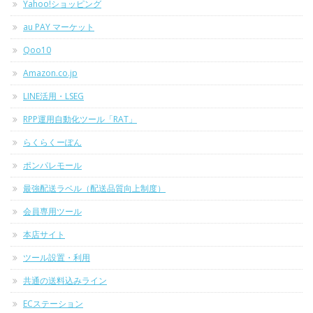
Yahoo!ショッピング
au PAY マーケット
Qoo10
Amazon.co.jp
LINE活用・LSEG
RPP運用自動化ツール「RAT」
らくらくーぽん
ポンパレモール
最強配送ラベル（配送品質向上制度）
会員専用ツール
本店サイト
ツール設置・利用
共通の送料込みライン
ECステーション