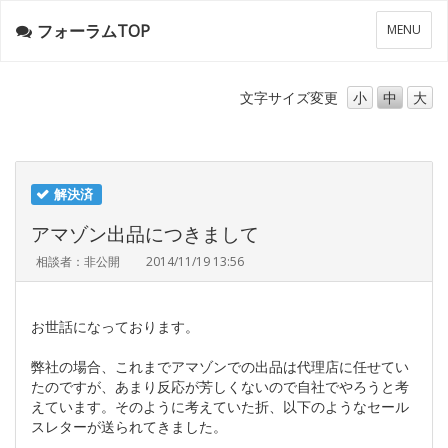
フォーラムTOP
メ
MENU
ニ
ュ
ー
文字サイズ
変更
小
中
大
解決済
アマゾン出品につきまして
相談者：非公開
2014/11/19 13:56
お世話になっております。
弊社の場合、これまでアマゾンでの出品は代理店に任せてい
たのですが、あまり反応が芳しくないので自社でやろうと考
えています。そのように考えていた折、以下のようなセール
スレターが送られてきました。