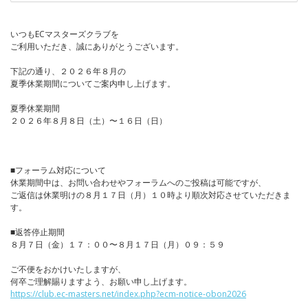
いつもECマスターズクラブを
ご利用いただき、誠にありがとうございます。
下記の通り、２０２６年８月の
夏季休業期間についてご案内申し上げます。
夏季休業期間
２０２６年８月８日（土）〜１６日（日）
■フォーラム対応について
休業期間中は、お問い合わせやフォーラムへのご投稿は可能ですが、
ご返信は休業明けの８月１７日（月）１０時より順次対応させていただきま
す。
■返答停止期間
８月７日（金）１７：００〜８月１７日（月）０９：５９
ご不便をおかけいたしますが、
何卒ご理解賜りますよう、お願い申し上げます。
https://club.ec-masters.net/index.php?ecm-notice-obon2026