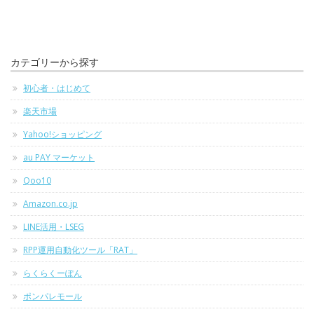
カテゴリーから探す
初心者・はじめて
楽天市場
Yahoo!ショッピング
au PAY マーケット
Qoo10
Amazon.co.jp
LINE活用・LSEG
RPP運用自動化ツール「RAT」
らくらくーぽん
ポンパレモール