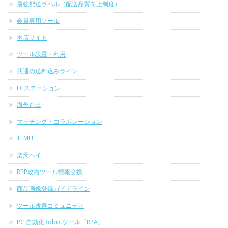
最強配送ラベル（配送品質向上制度）
会員専用ツール
本店サイト
ツール設置・利用
共通の送料込みライン
ECステーション
海外進出
マッチング・コラボレーション
TEMU
楽天ペイ
RPP攻略ツール情報交換
商品画像登録ガイドライン
ツール改善コミュニティ
PC 自動化Robotツール「RPA」