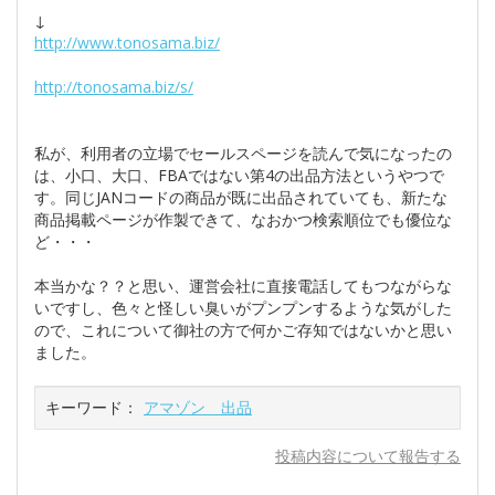
↓
http://www.tonosama.biz/
http://tonosama.biz/s/
私が、利用者の立場でセールスページを読んで気になったの
は、小口、大口、FBAではない第4の出品方法というやつで
す。同じJANコードの商品が既に出品されていても、新たな
商品掲載ページが作製できて、なおかつ検索順位でも優位な
ど・・・
本当かな？？と思い、運営会社に直接電話してもつながらな
いですし、色々と怪しい臭いがプンプンするような気がした
ので、これについて御社の方で何かご存知ではないかと思い
ました。
キーワード：
アマゾン 出品
投稿内容について報告する