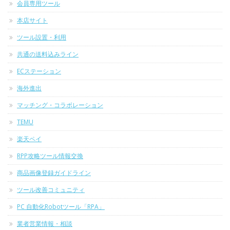
会員専用ツール
本店サイト
ツール設置・利用
共通の送料込みライン
ECステーション
海外進出
マッチング・コラボレーション
TEMU
楽天ペイ
RPP攻略ツール情報交換
商品画像登録ガイドライン
ツール改善コミュニティ
PC 自動化Robotツール「RPA」
業者営業情報・相談