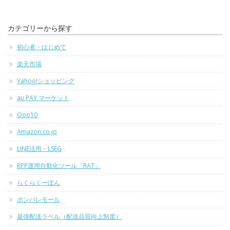
カテゴリーから探す
初心者・はじめて
楽天市場
Yahoo!ショッピング
au PAY マーケット
Qoo10
Amazon.co.jp
LINE活用・LSEG
RPP運用自動化ツール「RAT」
らくらくーぽん
ポンパレモール
最強配送ラベル（配送品質向上制度）