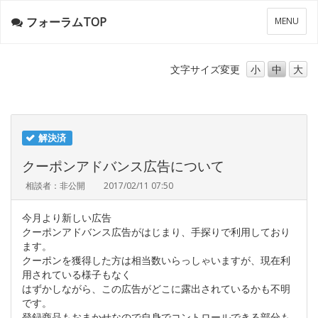
フォーラムTOP
メ
MENU
ニ
ュ
ー
文字サイズ
変更
小
中
大
解決済
クーポンアドバンス広告について
相談者：非公開
2017/02/11 07:50
今月より新しい広告
クーポンアドバンス広告がはじまり、手探りで利用しており
ます。
クーポンを獲得した方は相当数いらっしゃいますが、現在利
用されている様子もなく
はずかしながら、この広告がどこに露出されているかも不明
です。
登録商品もおまかせなので自身でコントロールできる部分も