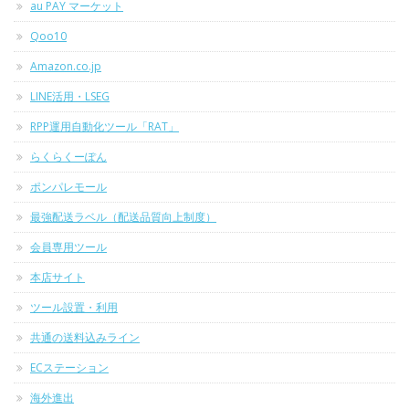
au PAY マーケット
Qoo10
Amazon.co.jp
LINE活用・LSEG
RPP運用自動化ツール「RAT」
らくらくーぽん
ポンパレモール
最強配送ラベル（配送品質向上制度）
会員専用ツール
本店サイト
ツール設置・利用
共通の送料込みライン
ECステーション
海外進出