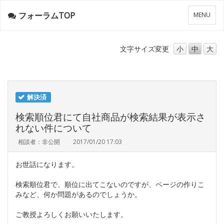
フォーラムTOP
メ
MENU
ニ
ュ
ー
文字サイズ
変更
小
中
大
解決済
検索順位君にて自社商品が検索結果が表示さ
れない件について
相談者：非公開
2017/01/20 17:03
お世話になります。
検索順位君で、順位に出てこないのですが、ページの作りこ
みなど、何か問題があるのでしょうか。
ご教授よろしくお願いいたします。