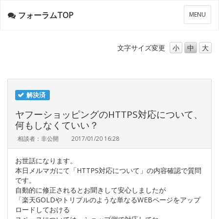
フォーラムTOP
メ
MENU
ニ
ュ
ー
文字サイズ
変更
小
中
大
解決済
ヤフーショッピングのHTTPS対応について、
何もしなくていい？
相談者：非公開
2017/01/20 16:28
お世話になります。
本日メルマガにて「HTTPS対応について」の内容確認で質問
です。
自動的に修正されるとお聞きして安心しましたが
「楽天GOLDやトリプルのような単なるWEBページをアップ
ロードしておける