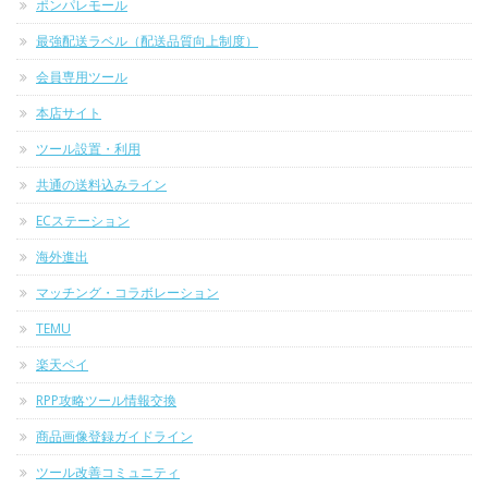
ポンパレモール
最強配送ラベル（配送品質向上制度）
会員専用ツール
本店サイト
ツール設置・利用
共通の送料込みライン
ECステーション
海外進出
マッチング・コラボレーション
TEMU
楽天ペイ
RPP攻略ツール情報交換
商品画像登録ガイドライン
ツール改善コミュニティ