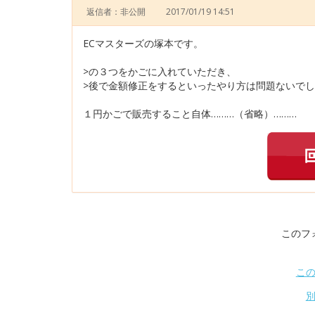
返信者：非公開
2017/01/19 14:51
ECマスターズの塚本です。
>の３つをかごに入れていただき、
>後で金額修正をするといったやり方は問題ないで
１円かごで販売すること自体………（省略）………
このフ
こ