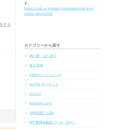
す。
https://club.ec-masters.net/index.php?ecm-
notice-obon2026
告する
カテゴリーから探す
初心者・はじめて
楽天市場
Yahoo!ショッピング
au PAY マーケット
Qoo10
Amazon.co.jp
LINE活用・LSEG
RPP運用自動化ツール「RAT」