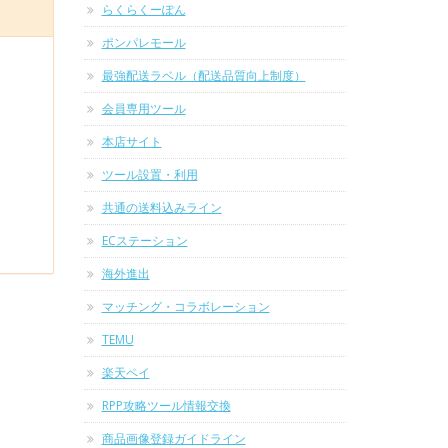
らくらくーぽん
ポンパレモール
最強配送ラベル（配送品質向上制度）
会員専用ツール
本店サイト
ツール設置・利用
共通の送料込みライン
ECステーション
海外進出
マッチング・コラボレーション
TEMU
楽天ペイ
RPP攻略ツール情報交換
商品画像登録ガイドライン