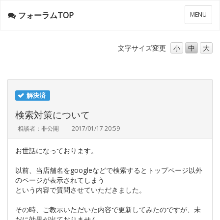
フォーラムTOP
メ
MENU
ニ
ュ
ー
文字サイズ
変更
小
中
大
解決済
検索対策について
相談者：非公開
2017/01/17 20:59
お世話になっております。
以前、当店舗名をgoogleなどで検索するとトップページ以外
のページが表示されてしまう
という内容で質問させていただきました。
その時、ご教示いただいた内容で更新してみたのですが、未
だに効果が出ておりません。