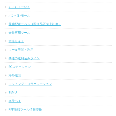
らくらくーぽん
ポンパレモール
最強配送ラベル（配送品質向上制度）
会員専用ツール
本店サイト
ツール設置・利用
共通の送料込みライン
ECステーション
海外進出
マッチング・コラボレーション
TEMU
楽天ペイ
RPP攻略ツール情報交換