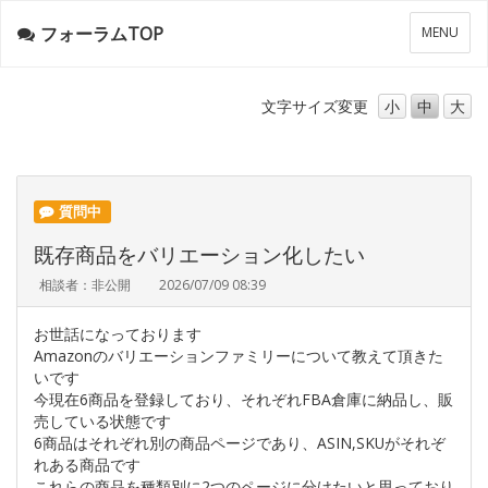
フォーラムTOP
メ
MENU
ニ
ュ
ー
文字サイズ
変更
小
中
大
質問中
既存商品をバリエーション化したい
相談者：非公開
2026/07/09 08:39
お世話になっております
Amazonのバリエーションファミリーについて教えて頂きた
いです
今現在6商品を登録しており、それぞれFBA倉庫に納品し、販
売している状態です
6商品はそれぞれ別の商品ページであり、ASIN,SKUがそれぞ
れある商品です
これらの商品を種類別に2つのページに分けたいと思っており