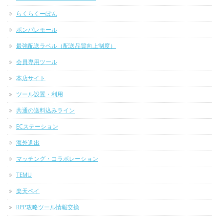
らくらくーぽん
ポンパレモール
最強配送ラベル（配送品質向上制度）
会員専用ツール
本店サイト
ツール設置・利用
共通の送料込みライン
ECステーション
海外進出
マッチング・コラボレーション
TEMU
楽天ペイ
RPP攻略ツール情報交換