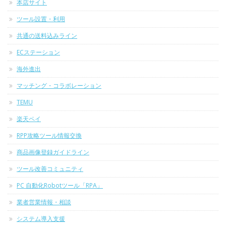
本店サイト
ツール設置・利用
共通の送料込みライン
ECステーション
海外進出
マッチング・コラボレーション
TEMU
楽天ペイ
RPP攻略ツール情報交換
商品画像登録ガイドライン
ツール改善コミュニティ
PC 自動化Robotツール「RPA」
業者営業情報・相談
システム導入支援