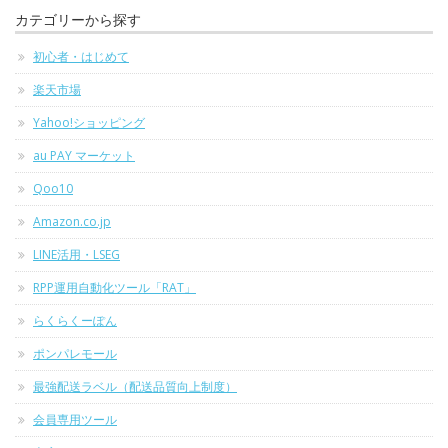
カテゴリーから探す
初心者・はじめて
楽天市場
Yahoo!ショッピング
au PAY マーケット
Qoo10
Amazon.co.jp
LINE活用・LSEG
RPP運用自動化ツール「RAT」
らくらくーぽん
ポンパレモール
最強配送ラベル（配送品質向上制度）
会員専用ツール