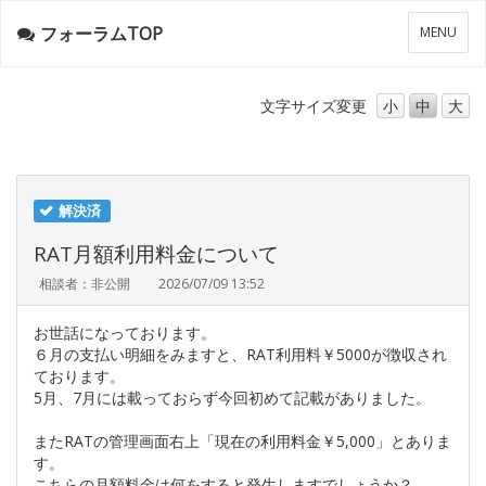
フォーラムTOP
メ
MENU
ニ
ュ
ー
文字サイズ
変更
小
中
大
解決済
RAT月額利用料金について
相談者：非公開
2026/07/09 13:52
お世話になっております。
６月の支払い明細をみますと、RAT利用料￥5000が徴収され
ております。
5月、7月には載っておらず今回初めて記載がありました。
またRATの管理画面右上「現在の利用料金￥5,000」とありま
す。
こちらの月額料金は何をすると発生しますでしょうか？