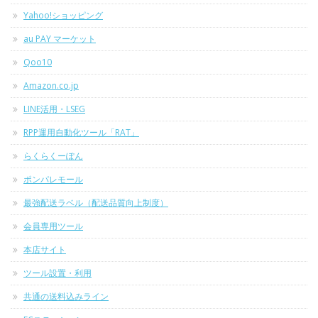
Yahoo!ショッピング
au PAY マーケット
Qoo10
Amazon.co.jp
LINE活用・LSEG
RPP運用自動化ツール「RAT」
らくらくーぽん
ポンパレモール
最強配送ラベル（配送品質向上制度）
会員専用ツール
本店サイト
ツール設置・利用
共通の送料込みライン