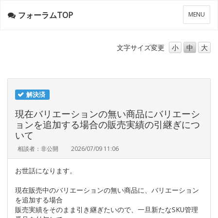
フォーラムTOP
メ
MENU
ニ
ュ
ー
文字サイズ
変更
小
中
大
解決済
現在バリエーションの無い商品にバリエーシ
ョンを追加する場合の販売実績の引継ぎにつ
いて
相談者：非公開
2026/07/09 11:06
お世話になります。
現在販売中のバリエーションの無い商品に、バリエーション
を追加する場合
販売実績をそのまま引き継ぎたいので、一旦新たなSKU管理