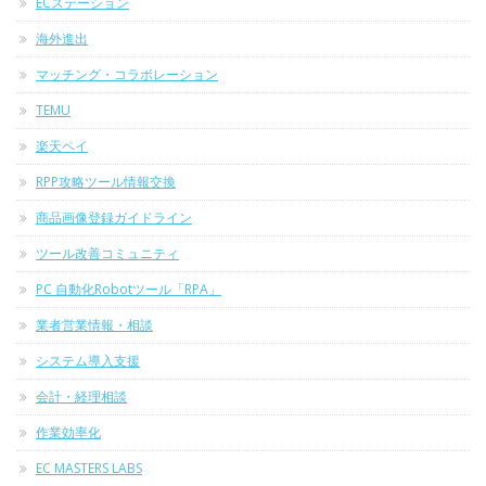
ECステーション
海外進出
マッチング・コラボレーション
TEMU
楽天ペイ
RPP攻略ツール情報交換
商品画像登録ガイドライン
ツール改善コミュニティ
PC 自動化Robotツール「RPA」
業者営業情報・相談
システム導入支援
会計・経理相談
作業効率化
EC MASTERS LABS