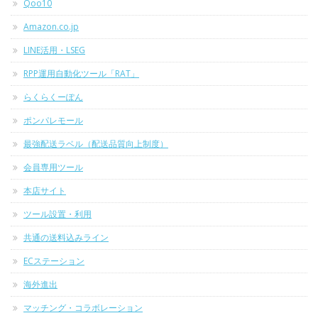
Qoo10
Amazon.co.jp
LINE活用・LSEG
RPP運用自動化ツール「RAT」
らくらくーぽん
ポンパレモール
最強配送ラベル（配送品質向上制度）
会員専用ツール
本店サイト
ツール設置・利用
共通の送料込みライン
ECステーション
海外進出
マッチング・コラボレーション