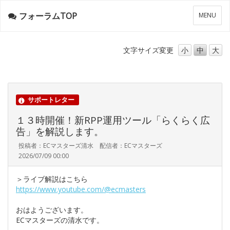
フォーラムTOP
メ
MENU
ニ
ュ
ー
文字サイズ
変更
小
中
大
サポートレター
１３時開催！新RPP運用ツール「らくらく広
告」を解説します。
投稿者：ECマスターズ清水 配信者：ECマスターズ
2026/07/09 00:00
＞ライブ解説はこちら
https://www.youtube.com/@ecmasters
おはようございます。
ECマスターズの清水です。