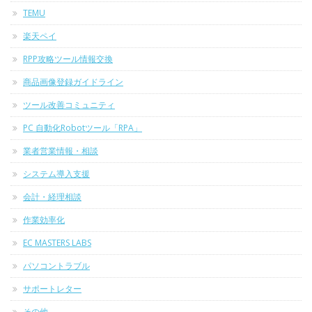
TEMU
楽天ペイ
RPP攻略ツール情報交換
商品画像登録ガイドライン
ツール改善コミュニティ
PC 自動化Robotツール「RPA」
業者営業情報・相談
システム導入支援
会計・経理相談
作業効率化
EC MASTERS LABS
パソコントラブル
サポートレター
その他