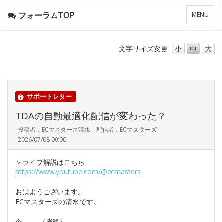
フォーラムTOP
メ
MENU
ニ
ュ
ー
文字サイズ
変更
小
中
大
サポートレター
TDAの自動最適化配信が変わった？
投稿者：ECマスターズ清水 配信者：ECマスターズ
2026/07/08 00:00
＞ライブ解説はこちら
https://www.youtube.com/@ecmasters
おはようございます。
ECマスターズの清水です。
今………（省略）………