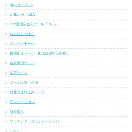
Amazon.co.jp
LINE活用・LSEG
RPP運用自動化ツール「RAT」
らくらくーぽん
ポンパレモール
最強配送ラベル（配送品質向上制度）
会員専用ツール
本店サイト
ツール設置・利用
共通の送料込みライン
ECステーション
海外進出
マッチング・コラボレーション
TEMU