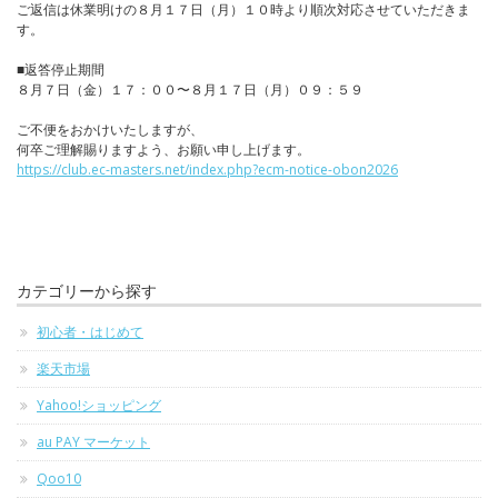
ご返信は休業明けの８月１７日（月）１０時より順次対応させていただきま
す。
■返答停止期間
８月７日（金）１７：００〜８月１７日（月）０９：５９
ご不便をおかけいたしますが、
何卒ご理解賜りますよう、お願い申し上げます。
https://club.ec-masters.net/index.php?ecm-notice-obon2026
カテゴリーから探す
初心者・はじめて
楽天市場
Yahoo!ショッピング
au PAY マーケット
Qoo10