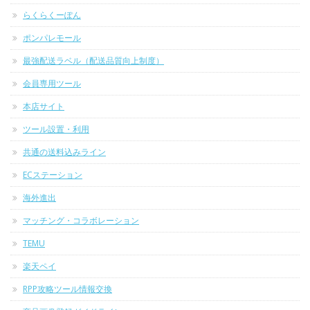
らくらくーぽん
ポンパレモール
最強配送ラベル（配送品質向上制度）
会員専用ツール
本店サイト
ツール設置・利用
共通の送料込みライン
ECステーション
海外進出
マッチング・コラボレーション
TEMU
楽天ペイ
RPP攻略ツール情報交換