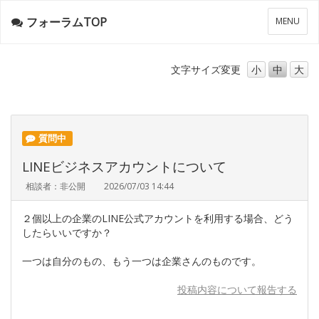
フォーラムTOP
メ
MENU
ニ
ュ
ー
文字サイズ
変更
小
中
大
質問中
LINEビジネスアカウントについて
相談者：非公開
2026/07/03 14:44
２個以上の企業のLINE公式アカウントを利用する場合、どう
したらいいですか？
一つは自分のもの、もう一つは企業さんのものです。
投稿内容について報告する