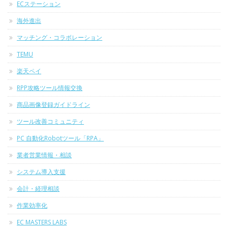
ECステーション
海外進出
マッチング・コラボレーション
TEMU
楽天ペイ
RPP攻略ツール情報交換
商品画像登録ガイドライン
ツール改善コミュニティ
PC 自動化Robotツール「RPA」
業者営業情報・相談
システム導入支援
会計・経理相談
作業効率化
EC MASTERS LABS