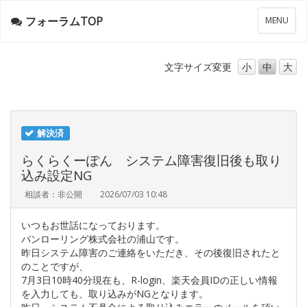
フォーラムTOP
メ
MENU
ニ
ュ
ー
文字サイズ
変更
小
中
大
解決済
らくらくーぽん システム障害復旧後も取り
込み設定NG
相談者：非公開
2026/07/03 10:48
いつもお世話になっております。
パンローリング株式会社の浦山です。
昨日システム障害のご連絡をいただき、その後復旧されたと
のことですが、
7月3日10時40分現在も、R-login、楽天会員IDの正しい情報
を入力しても、取り込みがNGとなります。