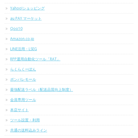
Yahoo!ショッピング
au PAY マーケット
Qoo10
Amazon.co.jp
LINE活用・LSEG
RPP運用自動化ツール「RAT」
らくらくーぽん
ポンパレモール
最強配送ラベル（配送品質向上制度）
会員専用ツール
本店サイト
ツール設置・利用
共通の送料込みライン