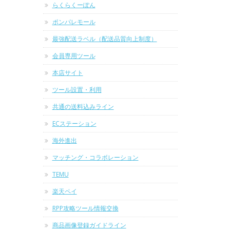
らくらくーぽん
ポンパレモール
最強配送ラベル（配送品質向上制度）
会員専用ツール
本店サイト
ツール設置・利用
共通の送料込みライン
ECステーション
海外進出
マッチング・コラボレーション
TEMU
楽天ペイ
RPP攻略ツール情報交換
商品画像登録ガイドライン