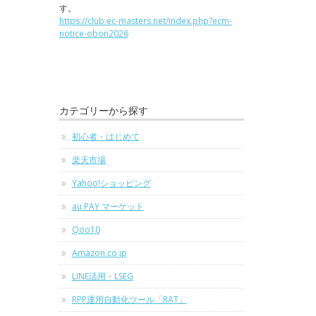
す。
https://club.ec-masters.net/index.php?ecm-
notice-obon2026
カテゴリーから探す
初心者・はじめて
楽天市場
Yahoo!ショッピング
au PAY マーケット
Qoo10
Amazon.co.jp
LINE活用・LSEG
RPP運用自動化ツール「RAT」