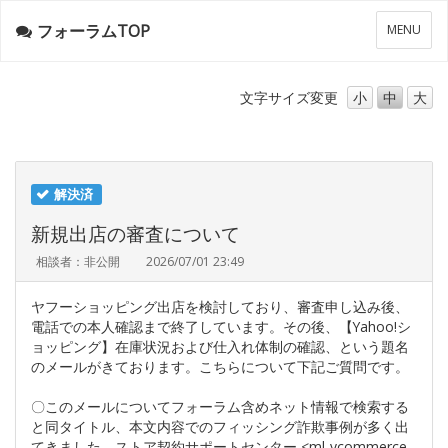
フォーラムTOP
メ
MENU
ニ
ュ
ー
文字サイズ
変更
小
中
大
解決済
新規出店の審査について
相談者：非公開
2026/07/01 23:49
ヤフーショッピング出店を検討しており、審査申し込み後、
電話での本人確認まで終了しています。その後、【Yahoo!シ
ョッピング】在庫状況および仕入れ体制の確認、という題名
のメールがきております。こちらについて下記ご質問です。
〇このメールについてフォーラム含めネット情報で検索する
と同タイトル、本文内容でのフィッシング詐欺事例が多く出
てきました。ストア契約サポートセンター <ml-ycommerce-