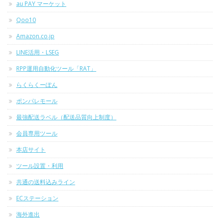
au PAY マーケット
Qoo10
Amazon.co.jp
LINE活用・LSEG
RPP運用自動化ツール「RAT」
らくらくーぽん
ポンパレモール
最強配送ラベル（配送品質向上制度）
会員専用ツール
本店サイト
ツール設置・利用
共通の送料込みライン
ECステーション
海外進出