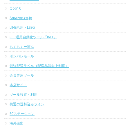
Qoo10
Amazon.co.jp
LINE活用・LSEG
RPP運用自動化ツール「RAT」
らくらくーぽん
ポンパレモール
最強配送ラベル（配送品質向上制度）
会員専用ツール
本店サイト
ツール設置・利用
共通の送料込みライン
ECステーション
海外進出