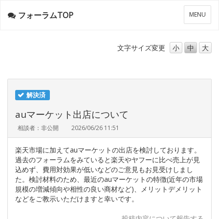
フォーラムTOP
メ
MENU
ニ
ュ
ー
文字サイズ
変更
小
中
大
解決済
auマーケット出店について
相談者：非公開
2026/06/26 11:51
楽天市場に加えてauマーケットの出店を検討しております。
過去のフォーラムをみていると楽天やヤフーに比べ売上が見
込めず、費用対効果が低いなどのご意見もお見受けしまし
た。検討材料のため、最近のauマーケットの特徴(近年の市場
規模の増減傾向や相性の良い商材など)、メリットデメリット
などをご教示いただけますと幸いです。
投稿内容について報告する