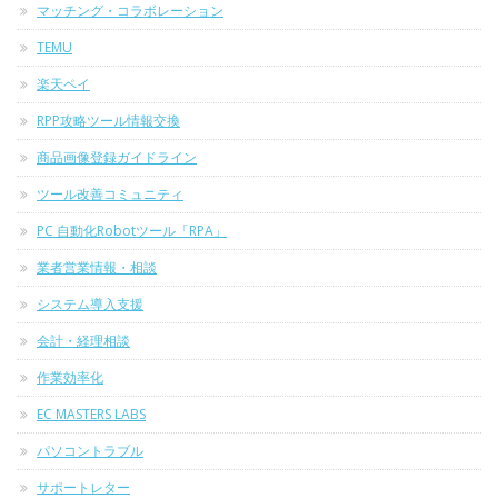
マッチング・コラボレーション
TEMU
楽天ペイ
RPP攻略ツール情報交換
商品画像登録ガイドライン
ツール改善コミュニティ
PC 自動化Robotツール「RPA」
業者営業情報・相談
システム導入支援
会計・経理相談
作業効率化
EC MASTERS LABS
パソコントラブル
サポートレター