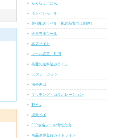
らくらくーぽん
ポンパレモール
最強配送ラベル（配送品質向上制度）
会員専用ツール
本店サイト
ツール設置・利用
共通の送料込みライン
ECステーション
海外進出
マッチング・コラボレーション
TEMU
楽天ペイ
RPP攻略ツール情報交換
商品画像登録ガイドライン