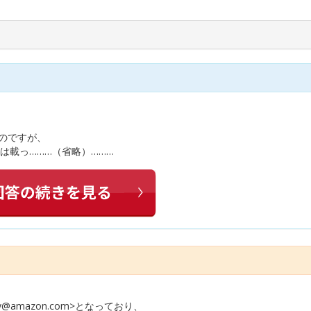
いのですが、
は載っ………（省略）………
y@amazon.com>となっており、