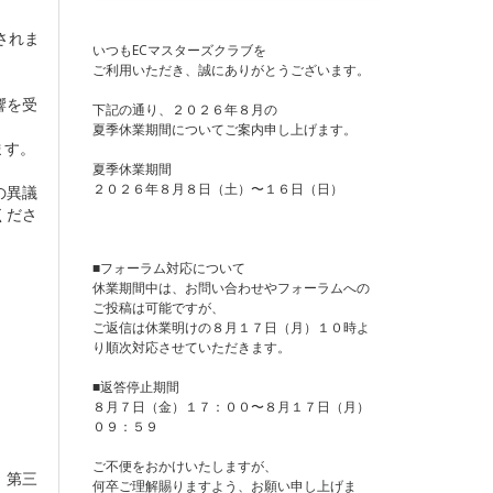
されま
いつもECマスターズクラブを
。
ご利用いただき、誠にありがとうございます。
響を受
下記の通り、２０２６年８月の
夏季休業期間についてご案内申し上げます。
ます。
夏季休業期間
２０２６年８月８日（土）〜１６日（日）
の異議
くださ
■フォーラム対応について
休業期間中は、お問い合わせやフォーラムへの
ご投稿は可能ですが、
ご返信は休業明けの８月１７日（月）１０時よ
り順次対応させていただきます。
■返答停止期間
８月７日（金）１７：００〜８月１７日（月）
０９：５９
ご不便をおかけいたしますが、
、第三
何卒ご理解賜りますよう、お願い申し上げま