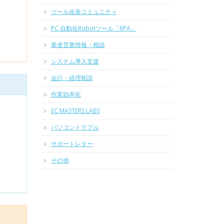
ツール改善コミュニティ
PC 自動化Robotツール「RPA」
業者営業情報・相談
システム導入支援
会計・経理相談
作業効率化
EC MASTERS LABS
パソコントラブル
サポートレター
その他