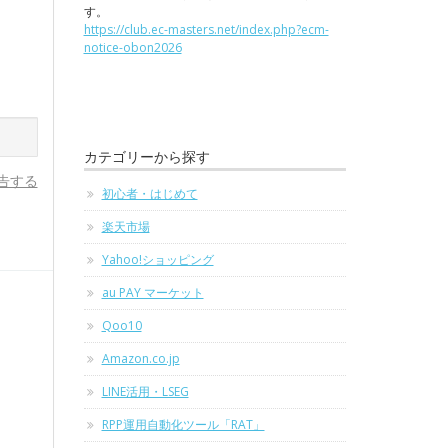
す。
https://club.ec-masters.net/index.php?ecm-
notice-obon2026
カテゴリーから探す
告する
初心者・はじめて
楽天市場
Yahoo!ショッピング
au PAY マーケット
Qoo10
Amazon.co.jp
LINE活用・LSEG
RPP運用自動化ツール「RAT」