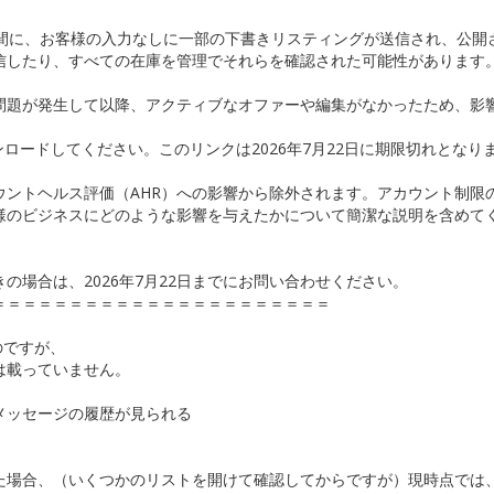
日の間に、お客様の入力なしに一部の下書きリスティングが送信され、公開
信したり、すべての在庫を管理でそれらを確認された可能性があります
問題が発生して以降、アクティブなオファーや編集がなかったため、影
ロードしてください。このリンクは2026年7月22日に期限切れとなり
ウントヘルス評価（AHR）への影響から除外されます。アカウント制限
様のビジネスにどのような影響を与えたかについて簡潔な説明を含めて
の場合は、2026年7月22日までにお問い合わせください。
＝＝＝＝＝＝＝＝＝＝＝＝＝＝＝＝＝＝＝＝＝＝
のですが、
は載っていません。
メッセージの履歴が見られる
た場合、（いくつかのリストを開けて確認してからですが）現時点では