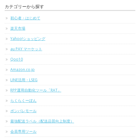
カテゴリーから探す
初心者・はじめて
楽天市場
Yahoo!ショッピング
au PAY マーケット
Qoo10
Amazon.co.jp
LINE活用・LSEG
RPP運用自動化ツール「RAT」
らくらくーぽん
ポンパレモール
最強配送ラベル（配送品質向上制度）
会員専用ツール