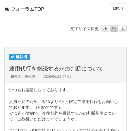
フォーラムTOP
メ
MENU
ニ
ュ
ー
文字サイズ
変更
小
中
大
解決済
運用代行を継続するかの判断について
相談者：非公開
2026/06/22 17:00
いつもお世話になっております。
人員不足のため、4/15より3ヶ月限定で運用代行をお願いし
ております。（初めてです）
7/15迄が契約で、今後契約を継続するかの判断基準につい
て、ご教授いただけますでしょうか。
主に1商品（PB商品ドリンク）について商品の土台をお願い