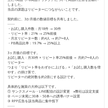
しました。
当店の課題はリピーターにつながらいことです。
契約前に、3か月後の数値目標を共有しました。
------
・お試し購入件数：月18件 → 30件
・リピート率：21% → 25%前後
・月次リピーター数：約4人 → 約7〜8人
・PB商品比率：19.7% → 25%以上
3ヶ月後の目標です。
お試し購入：月30件 × リピート率25%前後 ＝ 月約7〜8人の
リピーター
つまり「リピート率をわずかに上げる」×「お試し購入数を増
やす」の掛け算で、
リピーターの絶対数を約2倍にする設計です。
具体的な施策の大枠は以下です。
① サンクスメール・LINE配信の設計変更 ※弊社は設定支援
② ページ末尾に30本・50本への誘導バナー設置
③ RPP広告を該当商品に集中投下
------