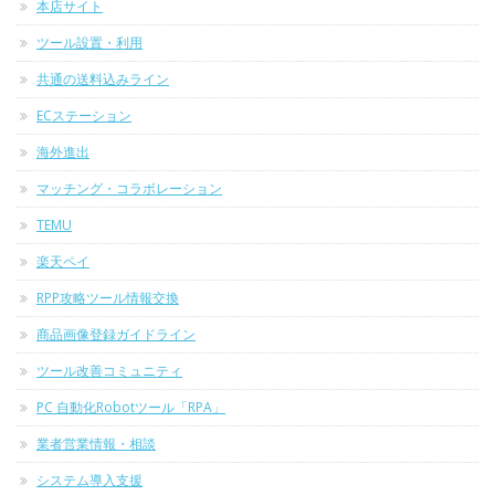
本店サイト
ツール設置・利用
共通の送料込みライン
ECステーション
海外進出
マッチング・コラボレーション
TEMU
楽天ペイ
RPP攻略ツール情報交換
商品画像登録ガイドライン
ツール改善コミュニティ
PC 自動化Robotツール「RPA」
業者営業情報・相談
システム導入支援