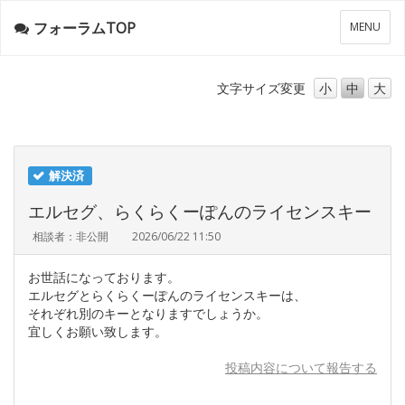
フォーラムTOP
メ
MENU
ニ
ュ
ー
文字サイズ
変更
小
中
大
解決済
エルセグ、らくらくーぽんのライセンスキー
相談者：非公開
2026/06/22 11:50
お世話になっております。
エルセグとらくらくーぽんのライセンスキーは、
それぞれ別のキーとなりますでしょうか。
宜しくお願い致します。
投稿内容について報告する