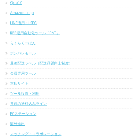
Qoo10
Amazon.co.jp
LINE活用・LSEG
RPP運用自動化ツール「RAT」
らくらくーぽん
ポンパレモール
最強配送ラベル（配送品質向上制度）
会員専用ツール
本店サイト
ツール設置・利用
共通の送料込みライン
ECステーション
海外進出
マッチング・コラボレーション