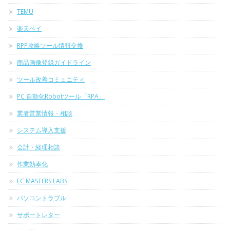
TEMU
楽天ペイ
RPP攻略ツール情報交換
商品画像登録ガイドライン
ツール改善コミュニティ
PC 自動化Robotツール「RPA」
業者営業情報・相談
システム導入支援
会計・経理相談
作業効率化
EC MASTERS LABS
パソコントラブル
サポートレター