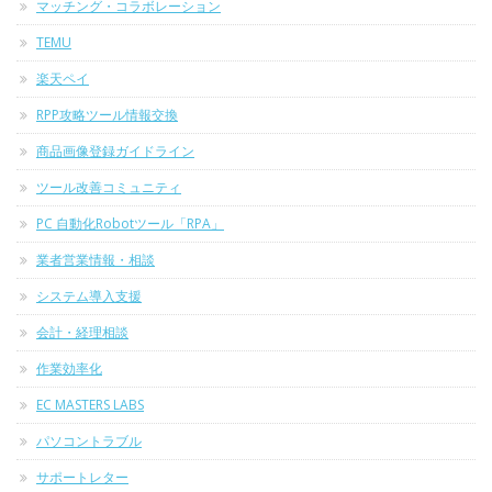
マッチング・コラボレーション
TEMU
楽天ペイ
RPP攻略ツール情報交換
商品画像登録ガイドライン
ツール改善コミュニティ
PC 自動化Robotツール「RPA」
業者営業情報・相談
システム導入支援
会計・経理相談
作業効率化
EC MASTERS LABS
パソコントラブル
サポートレター