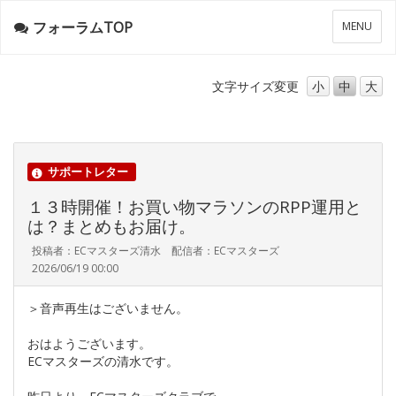
フォーラムTOP
メ
MENU
ニ
ュ
ー
文字サイズ
変更
小
中
大
サポートレター
１３時開催！お買い物マラソンのRPP運用と
は？まとめもお届け。
投稿者：ECマスターズ清水 配信者：ECマスターズ
2026/06/19 00:00
＞音声再生はございません。
おはようございます。
ECマスターズの清水です。