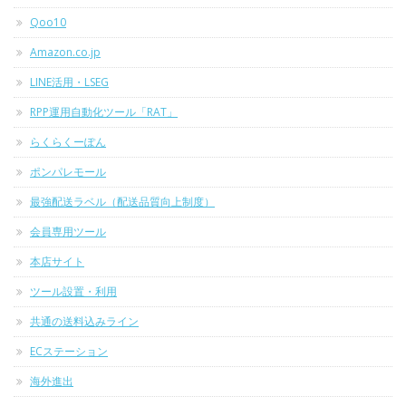
Qoo10
Amazon.co.jp
LINE活用・LSEG
RPP運用自動化ツール「RAT」
らくらくーぽん
ポンパレモール
最強配送ラベル（配送品質向上制度）
会員専用ツール
本店サイト
ツール設置・利用
共通の送料込みライン
ECステーション
海外進出