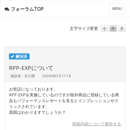
フォーラムTOP
メ
MENU
ニ
ュ
ー
文字サイズ
変更
小
中
大
解決済
RPP-EXPについて
相談者：非公開
2026/06/16 17:18
お世話になっております。
RPP-EXPを実施しているのですが除外商品に登録している商
品もパフォーマンスレポートを見るとインプレッションやク
リックされています。
原因はわかりますでしょうか？
投稿内容について報告する