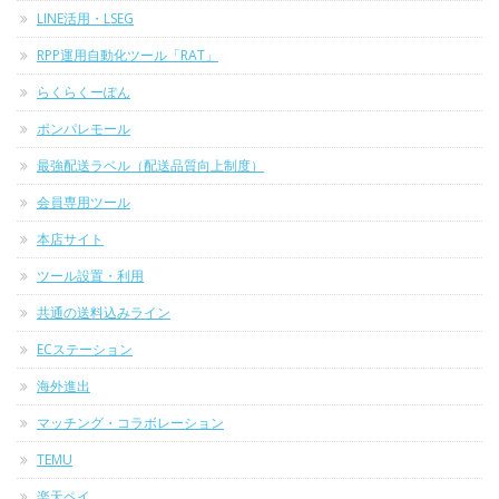
LINE活用・LSEG
RPP運用自動化ツール「RAT」
らくらくーぽん
ポンパレモール
最強配送ラベル（配送品質向上制度）
会員専用ツール
本店サイト
ツール設置・利用
共通の送料込みライン
ECステーション
海外進出
マッチング・コラボレーション
TEMU
楽天ペイ