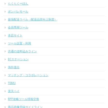
らくらくーぽん
ポンパレモール
最強配送ラベル（配送品質向上制度）
会員専用ツール
本店サイト
ツール設置・利用
共通の送料込みライン
ECステーション
海外進出
マッチング・コラボレーション
TEMU
楽天ペイ
RPP攻略ツール情報交換
商品画像登録ガイドライン