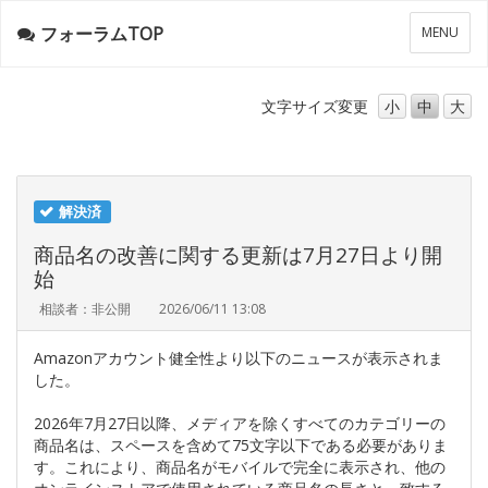
フォーラムTOP
メ
MENU
ニ
ュ
ー
文字サイズ
変更
小
中
大
解決済
商品名の改善に関する更新は7月27日より開
始
相談者：非公開
2026/06/11 13:08
Amazonアカウント健全性より以下のニュースが表示されま
した。
2026年7月27日以降、メディアを除くすべてのカテゴリーの
商品名は、スペースを含めて75文字以下である必要がありま
す。これにより、商品名がモバイルで完全に表示され、他の