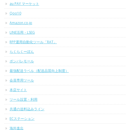
au PAY マーケット
Qoo10
Amazon.co.jp
LINE活用・LSEG
RPP運用自動化ツール「RAT」
らくらくーぽん
ポンパレモール
最強配送ラベル（配送品質向上制度）
会員専用ツール
本店サイト
ツール設置・利用
共通の送料込みライン
ECステーション
海外進出