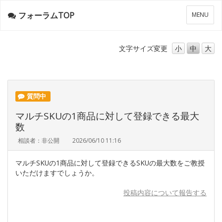
フォーラムTOP
メ
MENU
ニ
ュ
ー
文字サイズ
変更
小
中
大
質問中
マルチSKUの1商品に対して登録できる最大
数
相談者：非公開
2026/06/10 11:16
マルチSKUの1商品に対して登録できるSKUの最大数をご教授
いただけますでしょうか。
投稿内容について報告する