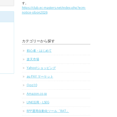
す。
https://club.ec-masters.net/index.php?ecm-
notice-obon2026
カテゴリーから探す
初心者・はじめて
楽天市場
Yahoo!ショッピング
au PAY マーケット
Qoo10
Amazon.co.jp
LINE活用・LSEG
RPP運用自動化ツール「RAT」