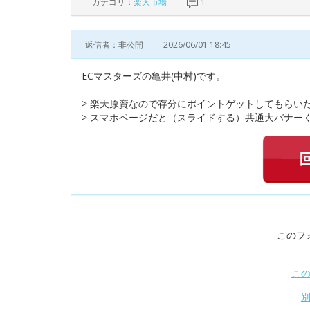
カテゴリ：
楽天市場
1
返信者：非公開
2026/06/01 18:45
ECマスターズの亀井(中村)です。
> 楽天原資なので存分にポイントゲットしてもらい
> スマホページだと（スライドする）共通大バナーく
このフ
こ