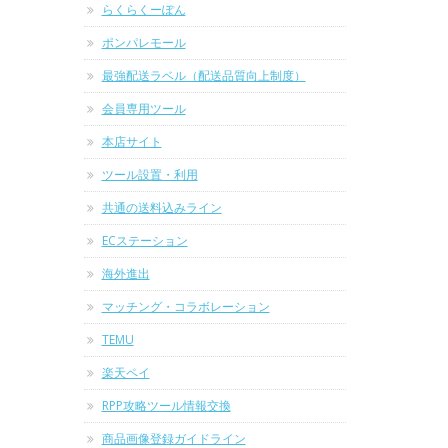
らくらくーぽん
ポンパレモール
最強配送ラベル（配送品質向上制度）
会員専用ツール
本店サイト
ツール設置・利用
共通の送料込みライン
ECステーション
海外進出
マッチング・コラボレーション
TEMU
楽天ペイ
RPP攻略ツール情報交換
商品画像登録ガイドライン