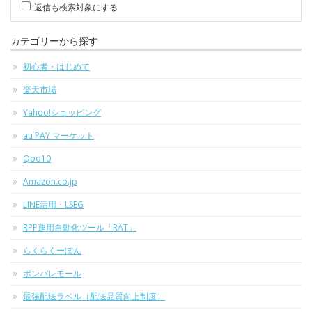
返信も検索対象にする
カテゴリーから探す
初心者・はじめて
楽天市場
Yahoo!ショッピング
au PAY マーケット
Qoo10
Amazon.co.jp
LINE活用・LSEG
RPP運用自動化ツール「RAT」
らくらくーぽん
ポンパレモール
最強配送ラベル（配送品質向上制度）