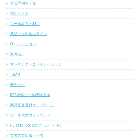
会員専用ツール
本店サイト
ツール設置・利用
共通の送料込みライン
ECステーション
海外進出
マッチング・コラボレーション
TEMU
楽天ペイ
RPP攻略ツール情報交換
商品画像登録ガイドライン
ツール改善コミュニティ
PC 自動化Robotツール「RPA」
業者営業情報・相談