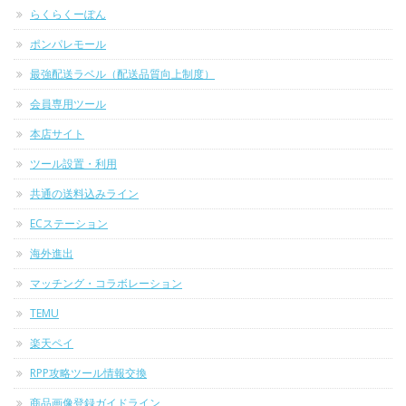
らくらくーぽん
ポンパレモール
最強配送ラベル（配送品質向上制度）
会員専用ツール
本店サイト
ツール設置・利用
共通の送料込みライン
ECステーション
海外進出
マッチング・コラボレーション
TEMU
楽天ペイ
RPP攻略ツール情報交換
商品画像登録ガイドライン