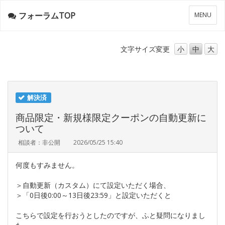
フォーラムTOP
メ
MENU
ニ
ュ
ー
文字サイズ
変更
小
中
大
解決済
商品限定・新規様限定クーポンの自動更新に
ついて
相談者：非公開
2026/05/25 15:40
何度もすみません。
＞自動更新（カスタム）にて設定いただく場合、
＞「0日後0:00～13日後23:59」と設定いただくと
こちらで設定を行おうとしたのですが、ふと疑問になりまし