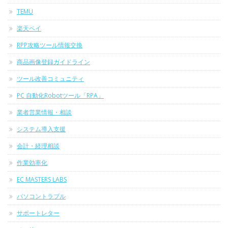
TEMU
楽天ペイ
RPP攻略ツール情報交換
商品画像登録ガイドライン
ツール改善コミュニティ
PC 自動化Robotツール「RPA」
業者営業情報・相談
システム導入支援
会計・経理相談
作業効率化
EC MASTERS LABS
パソコントラブル
サポートレター