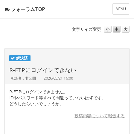
フォーラムTOP
メ
MENU
ニ
ュ
ー
文字サイズ
変更
小
中
大
解決済
R-FTPにログインできない
相談者：非公開
2026/05/21 16:00
R-FTPにログインできません。
IDやパスワード等すべて間違っていないはずです。
どうしたらいいでしょうか。
投稿内容について報告する