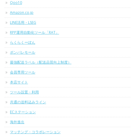
Qoo10
Amazon.co.jp
LINE活用・LSEG
RPP運用自動化ツール「RAT」
らくらくーぽん
ポンパレモール
最強配送ラベル（配送品質向上制度）
会員専用ツール
本店サイト
ツール設置・利用
共通の送料込みライン
ECステーション
海外進出
マッチング・コラボレーション