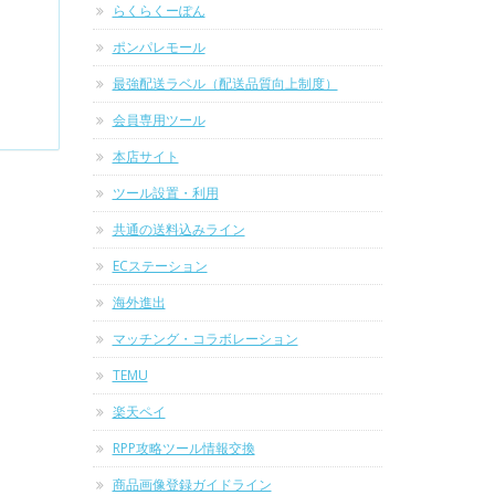
らくらくーぽん
ポンパレモール
最強配送ラベル（配送品質向上制度）
会員専用ツール
本店サイト
ツール設置・利用
共通の送料込みライン
ECステーション
海外進出
マッチング・コラボレーション
TEMU
楽天ペイ
RPP攻略ツール情報交換
商品画像登録ガイドライン