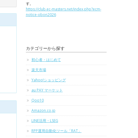
す。
https://club.ec-masters.net/index.php?ecm-
notice-obon2026
カテゴリーから探す
初心者・はじめて
楽天市場
Yahoo!ショッピング
au PAY マーケット
Qoo10
Amazon.co.jp
LINE活用・LSEG
RPP運用自動化ツール「RAT」