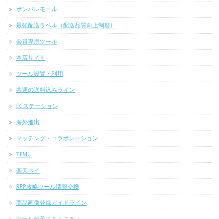
ポンパレモール
最強配送ラベル（配送品質向上制度）
会員専用ツール
本店サイト
ツール設置・利用
共通の送料込みライン
ECステーション
海外進出
マッチング・コラボレーション
TEMU
楽天ペイ
RPP攻略ツール情報交換
商品画像登録ガイドライン
ツール改善コミュニティ