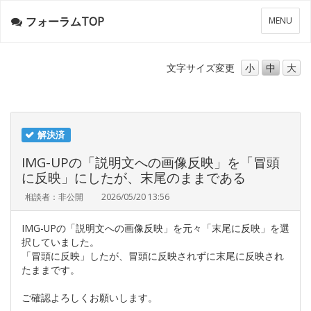
フォーラムTOP
メ
MENU
ニ
ュ
ー
文字サイズ
変更
小
中
大
解決済
IMG-UPの「説明文への画像反映」を「冒頭
に反映」にしたが、末尾のままである
相談者：非公開
2026/05/20 13:56
IMG-UPの「説明文への画像反映」を元々「末尾に反映」を選
択していました。
「冒頭に反映」したが、冒頭に反映されずに末尾に反映され
たままです。
ご確認よろしくお願いします。