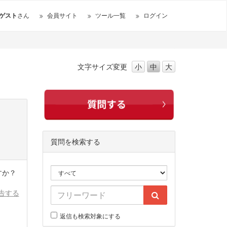
ゲスト
さん
会員サイト
ツール一覧
ログイン
文字サイズ
変更
小
中
大
質問を検索する
すか？
告する
返信も検索対象にする