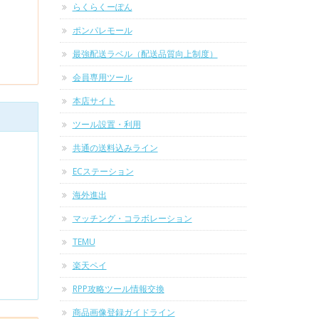
らくらくーぽん
ポンパレモール
最強配送ラベル（配送品質向上制度）
会員専用ツール
本店サイト
ツール設置・利用
共通の送料込みライン
ECステーション
海外進出
マッチング・コラボレーション
TEMU
楽天ペイ
RPP攻略ツール情報交換
商品画像登録ガイドライン