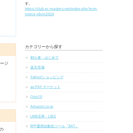
す。
https://club.ec-masters.net/index.php?ecm-
notice-obon2026
カテゴリーから探す
初心者・はじめて
セージ
楽天市場
Yahoo!ショッピング
au PAY マーケット
Qoo10
Amazon.co.jp
LINE活用・LSEG
RPP運用自動化ツール「RAT」
の