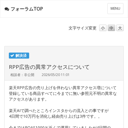
フォーラムTOP
メ
MENU
ニ
ュ
ー
文字サイズ
変更
小
中
大
解決済
RPP広告の異常アクセスについて
相談者：非公開
2026/05/20 11:01
楽天RPP広告の売り上げを伴わない異常アクセス増について
登録している商品すべてに今までに無い参照元不明の異常な
アクセスがあります。
楽天AIで調べたところインスタからの流入との事ですが
4日間で10万円を消化し経由売り上げは3件です。。
今まではROAS1000％近くで運用していましたが4日間の