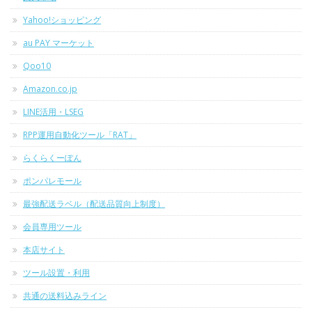
Yahoo!ショッピング
au PAY マーケット
Qoo10
Amazon.co.jp
LINE活用・LSEG
RPP運用自動化ツール「RAT」
らくらくーぽん
ポンパレモール
最強配送ラベル（配送品質向上制度）
会員専用ツール
本店サイト
ツール設置・利用
共通の送料込みライン