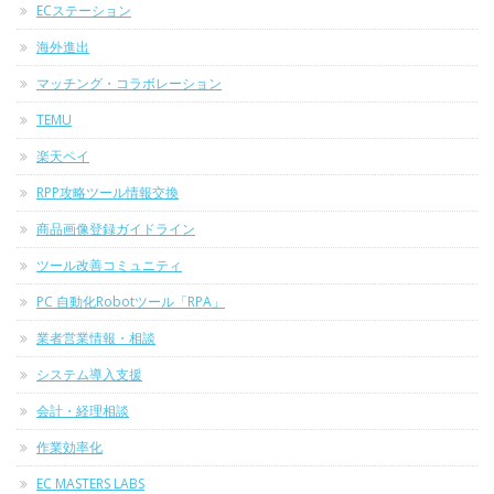
ECステーション
海外進出
マッチング・コラボレーション
TEMU
楽天ペイ
RPP攻略ツール情報交換
商品画像登録ガイドライン
ツール改善コミュニティ
PC 自動化Robotツール「RPA」
業者営業情報・相談
システム導入支援
会計・経理相談
作業効率化
EC MASTERS LABS