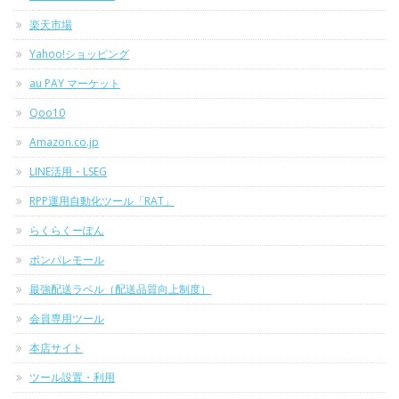
楽天市場
Yahoo!ショッピング
au PAY マーケット
Qoo10
Amazon.co.jp
LINE活用・LSEG
RPP運用自動化ツール「RAT」
らくらくーぽん
ポンパレモール
最強配送ラベル（配送品質向上制度）
会員専用ツール
本店サイト
ツール設置・利用