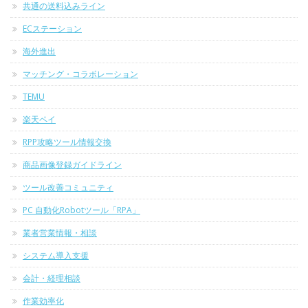
共通の送料込みライン
ECステーション
海外進出
マッチング・コラボレーション
TEMU
楽天ペイ
RPP攻略ツール情報交換
商品画像登録ガイドライン
ツール改善コミュニティ
PC 自動化Robotツール「RPA」
業者営業情報・相談
システム導入支援
会計・経理相談
作業効率化