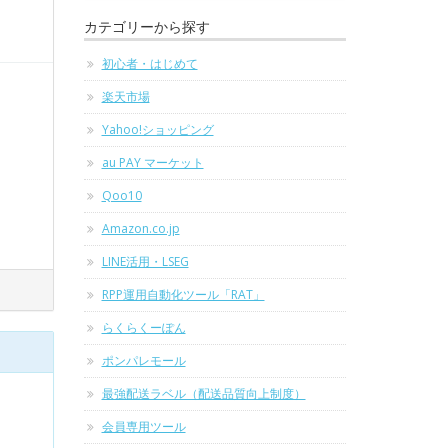
カテゴリーから探す
初心者・はじめて
楽天市場
Yahoo!ショッピング
au PAY マーケット
Qoo10
Amazon.co.jp
LINE活用・LSEG
RPP運用自動化ツール「RAT」
らくらくーぽん
ポンパレモール
最強配送ラベル（配送品質向上制度）
会員専用ツール