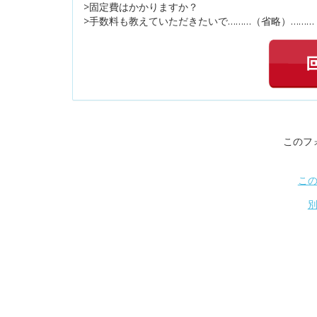
>固定費はかかりますか？
>手数料も教えていただきたいで………（省略）………
このフ
こ