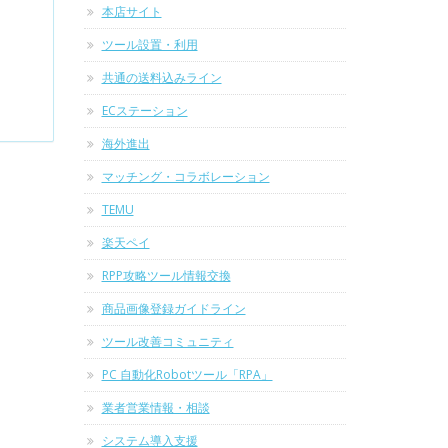
本店サイト
ツール設置・利用
共通の送料込みライン
ECステーション
海外進出
マッチング・コラボレーション
TEMU
楽天ペイ
RPP攻略ツール情報交換
商品画像登録ガイドライン
ツール改善コミュニティ
PC 自動化Robotツール「RPA」
業者営業情報・相談
システム導入支援