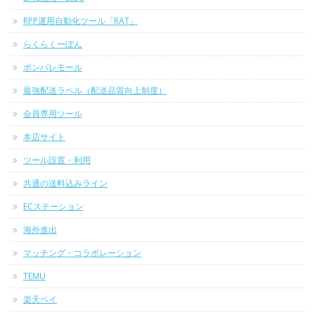
RPP運用自動化ツール「RAT」
らくらくーぽん
ポンパレモール
最強配送ラベル（配送品質向上制度）
会員専用ツール
本店サイト
ツール設置・利用
共通の送料込みライン
ECステーション
海外進出
マッチング・コラボレーション
TEMU
楽天ペイ