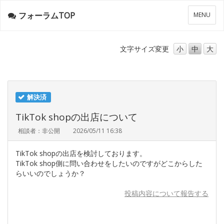
フォーラムTOP
メ
MENU
ニ
ュ
ー
文字サイズ
変更
小
中
大
解決済
TikTok shopの出店について
相談者：非公開
2026/05/11 16:38
TikTok shopの出店を検討しております。
TikTok shop側に問い合わせをしたいのですがどこからした
らいいのでしょうか？
投稿内容について報告する