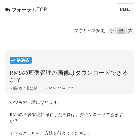
フォーラムTOP
メ
MENU
ニ
ュ
ー
文字サイズ
変更
小
中
大
解決済
RMSの画像管理の画像はダウンロードできる
か？
相談者：非公開
2026/05/04 17:53
いつもお世話になります。
RMSの画像管理に保存した画像は、ダウンロードできます
か？
できるとしたら、方法を教えてください。