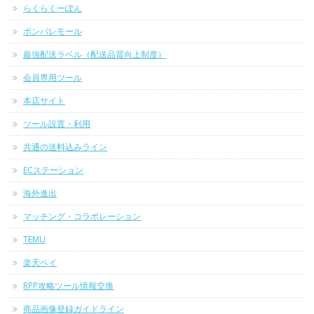
らくらくーぽん
ポンパレモール
最強配送ラベル（配送品質向上制度）
会員専用ツール
本店サイト
ツール設置・利用
共通の送料込みライン
ECステーション
海外進出
マッチング・コラボレーション
TEMU
楽天ペイ
RPP攻略ツール情報交換
商品画像登録ガイドライン