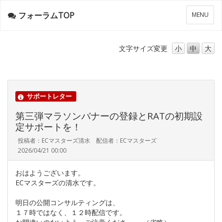
フォーラムTOP
メ
MENU
ニ
ュ
ー
文字サイズ
変更
小
中
大
サポートレター
第三弾マラソンバナーの登録とRATの初期設
定サポートを！
投稿者：ECマスターズ清水 配信者：ECマスターズ
2026/04/21 00:00
おはようございます。
ECマスターズの清水です。
明日の公開コンサルティングは、
１７時ではなく、１２時配信です。