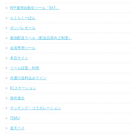
RPP運用自動化ツール「RAT」
らくらくーぽん
ポンパレモール
最強配送ラベル（配送品質向上制度）
会員専用ツール
本店サイト
ツール設置・利用
共通の送料込みライン
ECステーション
海外進出
マッチング・コラボレーション
TEMU
楽天ペイ