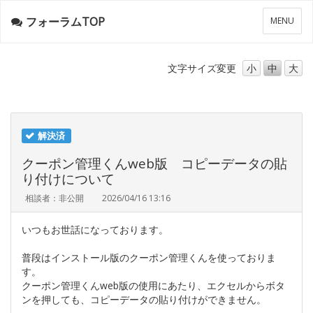
フォーラムTOP
メ
MENU
ニ
ュ
ー
文字サイズ
変更
小
中
大
解決済
クーポン管理くんweb版 コピーデータの貼
り付けについて
相談者：非公開
2026/04/16 13:16
いつもお世話になっております。
普段はインストール版のクーポン管理くんを使っておりま
す。
クーポン管理くんweb版の使用にあたり、エクセルからボタ
ンを押しても、コピーデータの貼り付けができません。