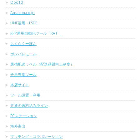
Qoo10
Amazon.co.jp
LINE活用・LSEG
RPP運用自動化ツール「RAT」
らくらくーぽん
ポンパレモール
最強配送ラベル（配送品質向上制度）
会員専用ツール
本店サイト
ツール設置・利用
共通の送料込みライン
ECステーション
海外進出
マッチング・コラボレーション