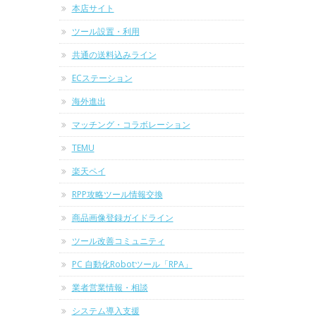
本店サイト
ツール設置・利用
共通の送料込みライン
ECステーション
海外進出
マッチング・コラボレーション
TEMU
楽天ペイ
RPP攻略ツール情報交換
商品画像登録ガイドライン
ツール改善コミュニティ
PC 自動化Robotツール「RPA」
業者営業情報・相談
システム導入支援