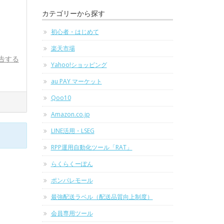
カテゴリーから探す
初心者・はじめて
楽天市場
告する
Yahoo!ショッピング
au PAY マーケット
Qoo10
Amazon.co.jp
LINE活用・LSEG
RPP運用自動化ツール「RAT」
らくらくーぽん
ポンパレモール
最強配送ラベル（配送品質向上制度）
会員専用ツール