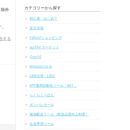
カテゴリーから探す
、除外
初心者・はじめて
す。
楽天市場
Yahoo!ショッピング
告する
au PAY マーケット
Qoo10
Amazon.co.jp
LINE活用・LSEG
RPP運用自動化ツール「RAT」
らくらくーぽん
ポンパレモール
最強配送ラベル（配送品質向上制度）
会員専用ツール