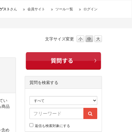
ゲスト
さん
会員サイト
ツール一覧
ログイン
文字サイズ
変更
小
中
大
質問を検索する
れてい
る商品
返信も検索対象にする
を含め