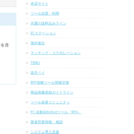
本店サイト
ツール設置・利用
共通の送料込みライン
ECステーション
海外進出
去を含
マッチング・コラボレーション
TEMU
楽天ペイ
RPP攻略ツール情報交換
商品画像登録ガイドライン
ツール改善コミュニティ
PC 自動化Robotツール「RPA」
業者営業情報・相談
システム導入支援