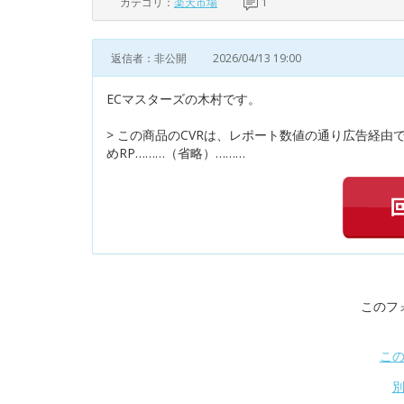
カテゴリ：
楽天市場
1
返信者：非公開
2026/04/13 19:00
ECマスターズの木村です。
> この商品のCVRは、レポート数値の通り広告経
めRP………（省略）………
このフ
こ