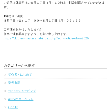
ご返信は休業明けの８月１７日（月）１０時より順次対応させていただきま
す。
■返答停止期間
８月７日（金）１７：００〜８月１７日（月）０９：５９
ご不便をおかけいたしますが、
何卒ご理解賜りますよう、お願い申し上げます。
https://club.ec-masters.net/index.php?ecm-notice-obon2026
カテゴリーから探す
初心者・はじめて
楽天市場
Yahoo!ショッピング
au PAY マーケット
Qoo10