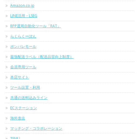
Amazon.co.jp
LINE活用・LSEG
RPP運用自動化ツール「RAT」
らくらくーぽん
ポンパレモール
最強配送ラベル（配送品質向上制度）
会員専用ツール
本店サイト
ツール設置・利用
共通の送料込みライン
ECステーション
海外進出
マッチング・コラボレーション
TEMU