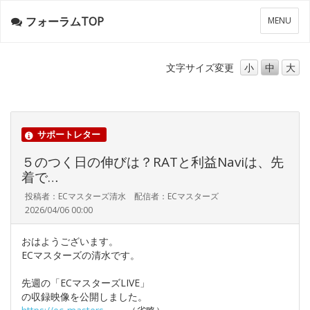
フォーラムTOP
メ
MENU
ニ
ュ
ー
文字サイズ
変更
小
中
大
サポートレター
５のつく日の伸びは？RATと利益Naviは、先
着で…
投稿者：ECマスターズ清水 配信者：ECマスターズ
2026/04/06 00:00
おはようございます。
ECマスターズの清水です。
先週の「ECマスターズLIVE」
の収録映像を公開しました。