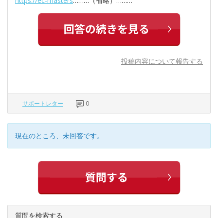
https://ec-masters
………（省略）………
投稿内容について報告する
サポートレター
0
現在のところ、未回答です。
質問を検索する