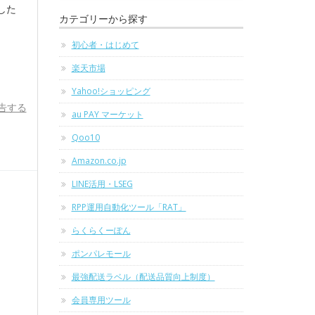
した
カテゴリーから探す
初心者・はじめて
楽天市場
Yahoo!ショッピング
告する
au PAY マーケット
Qoo10
Amazon.co.jp
LINE活用・LSEG
RPP運用自動化ツール「RAT」
らくらくーぽん
ポンパレモール
最強配送ラベル（配送品質向上制度）
会員専用ツール