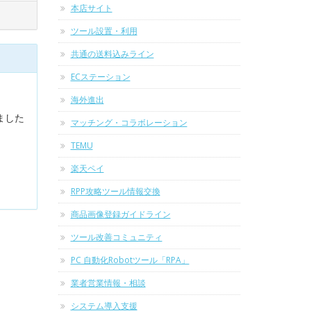
本店サイト
ツール設置・利用
共通の送料込みライン
ECステーション
海外進出
ました
マッチング・コラボレーション
TEMU
楽天ペイ
RPP攻略ツール情報交換
商品画像登録ガイドライン
ツール改善コミュニティ
PC 自動化Robotツール「RPA」
業者営業情報・相談
システム導入支援