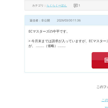
カテゴリ：
らくらくーぽん
1
返信者：非公開
2026/03/30 11:36
ECマスターズの中平です。
> 今月末までは請求が入っていますが、ECマスタ
が、 ………（省略）………
このフ
こ