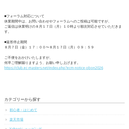
■フォーラム対応について
休業期間中は、お問い合わせやフォーラムへのご投稿は可能ですが、
ご返信は休業明けの８月１７日（月）１０時より順次対応させていただきま
す。
■返答停止期間
８月７日（金）１７：００〜８月１７日（月）０９：５９
ご不便をおかけいたしますが、
何卒ご理解賜りますよう、お願い申し上げます。
https://club.ec-masters.net/index.php?ecm-notice-obon2026
カテゴリーから探す
初心者・はじめて
楽天市場
Yahoo!ショッピング