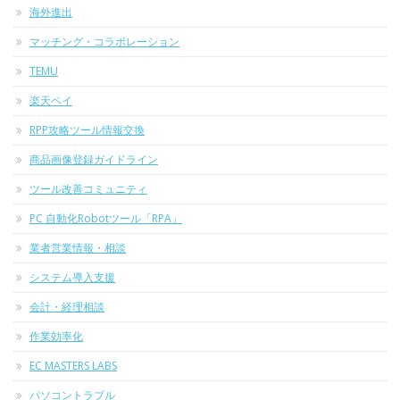
海外進出
マッチング・コラボレーション
TEMU
楽天ペイ
RPP攻略ツール情報交換
商品画像登録ガイドライン
ツール改善コミュニティ
PC 自動化Robotツール「RPA」
業者営業情報・相談
システム導入支援
会計・経理相談
作業効率化
EC MASTERS LABS
パソコントラブル