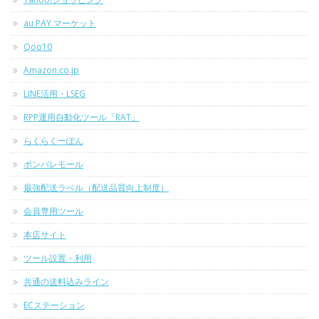
au PAY マーケット
Qoo10
Amazon.co.jp
LINE活用・LSEG
RPP運用自動化ツール「RAT」
らくらくーぽん
ポンパレモール
最強配送ラベル（配送品質向上制度）
会員専用ツール
本店サイト
ツール設置・利用
共通の送料込みライン
ECステーション