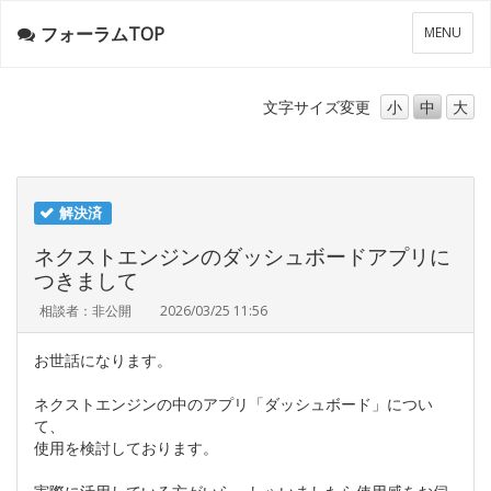
フォーラムTOP
メ
MENU
ニ
ュ
ー
文字サイズ
変更
小
中
大
解決済
ネクストエンジンのダッシュボードアプリに
つきまして
相談者：非公開
2026/03/25 11:56
お世話になります。
ネクストエンジンの中のアプリ「ダッシュボード」につい
て、
使用を検討しております。